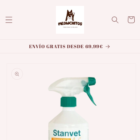
Ir
directamente
al contenido
Carrito
ENVÍO GRATIS DESDE 69,99€
Ir
directamente
a la
información
del producto