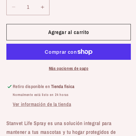
Reducir
Aumentar
cantidad
cantidad
para
para
Stangest
Stangest
Agregar al carrito
|
|
Stanvet
Stanvet
Life
Life
Spray
Spray
Repelente
Repelente
Más opciones de pago
y
y
Absorbe
Absorbe
Retiro disponible en
Tienda fisica
Olores
Olores
Normalmente está listo en 24 horas
Ver información de la tienda
Stanvet Life Spray es una solución integral para
mantener a tus mascotas y tu hogar protegidos de