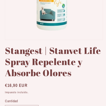
Abrir
elemento
Stangest | Stanvet Life
multimedia
1
en
Spray Repelente y
una
ventana
modal
Absorbe Olores
Precio
€16,90 EUR
habitual
Impuesto incluido.
Cantidad