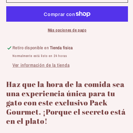
Gourmet
Gourmet
para
para
Gatos:
Gatos:
Elegancia
Elegancia
y
y
Más opciones de pago
Sabor
Sabor
🐾
🐾
Retiro disponible en
Tienda fisica
🍴-
🍴-
Normalmente está listo en 24 horas
Amante
Amante
Ver información de la tienda
de
de
los
los
sobres
sobres
Haz que la hora de la comida sea
una experiencia única para tu
gato con este exclusivo Pack
Gourmet. ¡Porque el secreto está
en el plato!