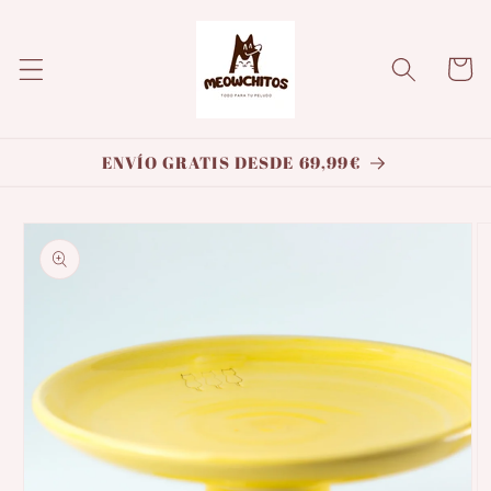
Ir
directamente
al contenido
Carrito
ENVÍO GRATIS DESDE 69,99€
Ir
directamente
a la
información
del producto