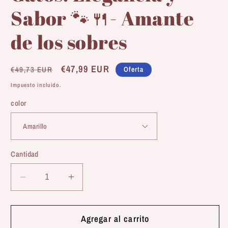
Sabor 🐾🍴- Amante
de los sobres
Precio
Precio
€47,99 EUR
Oferta
€49,73 EUR
habitual
de
Impuesto incluido.
oferta
color
Cantidad
Reducir
Aumentar
cantidad
cantidad
para
para
Pack
Pack
Agregar al carrito