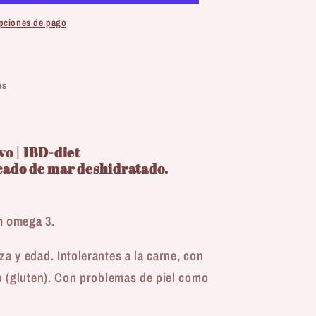
pciones de pago
a
as
vo | IBD-diet
cado de mar deshidratado.
en omega 3.
a y edad. Intolerantes a la carne, con
io (gluten). Con problemas de piel como