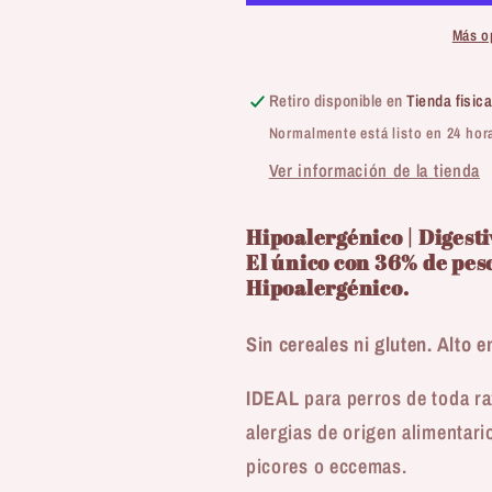
Pienso
Pienso
en
en
Más o
pellets
pellets
prensado
prensado
Retiro disponible en
Tienda fisic
en
en
Normalmente está listo en 24 hor
frío
frío
para
para
Ver información de la tienda
perros
perros
Hipoalergénico | Digesti
El único con 36% de pes
Hipoalergénico.
Sin cereales ni gluten. Alto 
IDEAL
para perros de toda raz
alergias de origen alimentar
picores o eccemas.