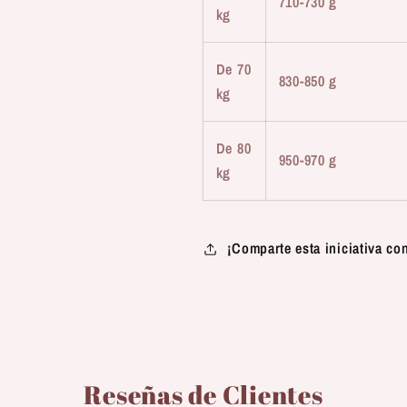
710-730 g
kg
De 70
830-850 g
kg
De 80
950-970 g
kg
¡Comparte esta iniciativa co
Reseñas de Clientes