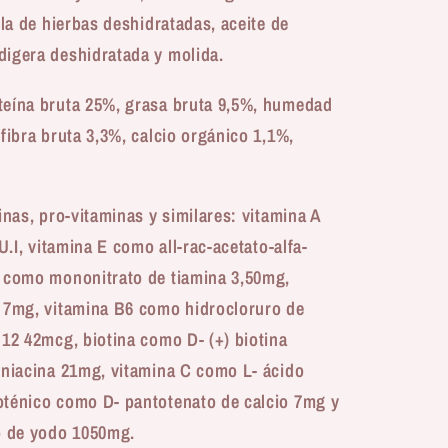
cla de hierbas deshidratadas, aceite de
digera deshidratada y molida.
eína bruta 25%, grasa bruta 9,5%, humedad
fibra bruta 3,3%, calcio orgánico 1,1%,
nas, pro-vitaminas y similares: vitamina A
U.I, vitamina E como all-rac-acetato-alfa-
1 como mononitrato de tiamina 3,50mg,
a 7mg, vitamina B6 como hidrocloruro de
B12 42mcg, biotina como D- (+) biotina
 niacina 21mg, vitamina C como L- ácido
oténico como D- pantotenato de calcio 7mg y
o de yodo 1050mg.