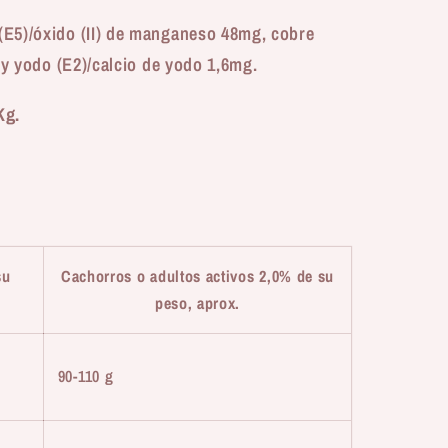
E5)/óxido (II) de manganeso 48mg, cobre
 y yodo (E2)/calcio de yodo 1,6mg.
Kg.
su
Cachorros o adultos activos 2,0% de su
peso, aprox.
90-110 g