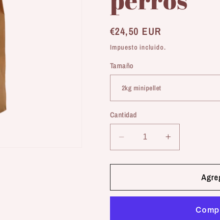
Precio
€24,50 EUR
habitual
Impuesto incluido.
Tamaño
Cantidad
Reducir
Aumentar
cantidad
cantidad
para
para
Naturextra
Naturextra
Agreg
|
|
Oceanic
Oceanic
-
-