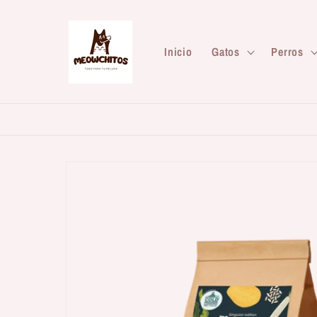
Ir
directamente
al contenido
Inicio
Gatos
Perros
Ir
directamente
a la
información
del producto