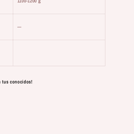
1100-1200 g
—
n tus conocidos!