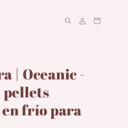
Iniciar
Carrito
sesión
a | Oceanic -
 pellets
en frío para