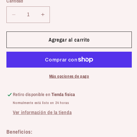
Cantidad
Reducir
Aumentar
cantidad
cantidad
para
para
Naturextra
Naturextra
Agregar al carrito
|
|
Kefir
Kefir
liofilizado
liofilizado
(30g)
(30g)
Más opciones de pago
Retiro disponible en
Tienda fisica
Normalmente está listo en 24 horas
Ver información de la tienda
Beneficios: