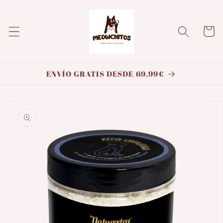
Ir
directamente
al contenido
Carrito
ENVÍO GRATIS DESDE 69,99€
Ir
directamente
a la
información
del producto