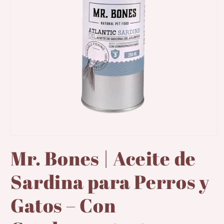
Abrir
elemento
Mr. Bones | Aceite de
multimedia
1
en
Sardina para Perros y
una
ventana
modal
Gatos – Con