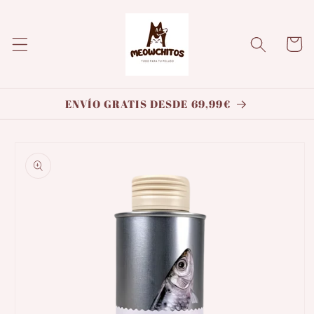
Ir
directamente
al contenido
Carrito
ENVÍO GRATIS DESDE 69,99€
Ir
directamente
a la
información
del producto