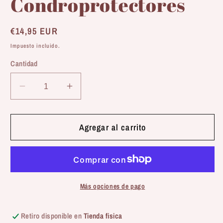
Condroprotectores
Precio
€14,95 EUR
habitual
Impuesto incluido.
Cantidad
Reducir
Aumentar
cantidad
cantidad
para
para
Mr.
Mr.
Agregar al carrito
Bones
Bones
|
|
Aceite
Aceite
de
de
Sardina
Sardina
Más opciones de pago
para
para
Perros
Perros
Retiro disponible en
Tienda fisica
y
y