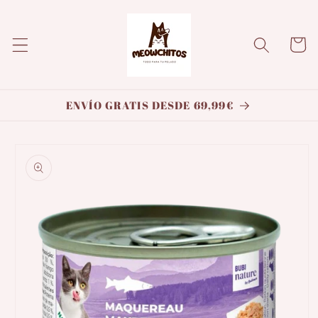
Ir
directamente
al contenido
Carrito
ENVÍO GRATIS DESDE 69,99€
Ir
directamente
a la
información
del producto