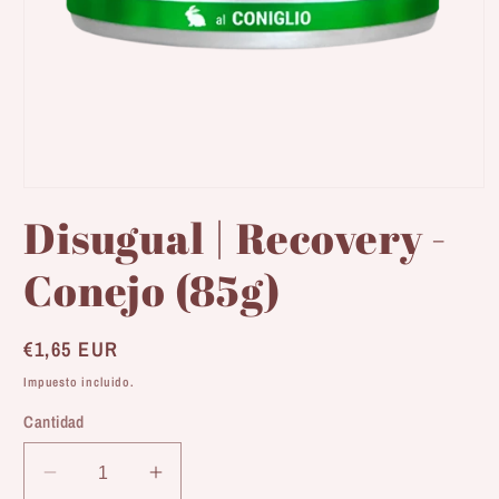
Abrir
elemento
Disugual | Recovery -
multimedia
1
en
Conejo (85g)
una
ventana
modal
Precio
€1,65 EUR
habitual
Impuesto incluido.
Cantidad
Reducir
Aumentar