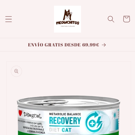
Ir
directamente
al contenido
Carrito
ENVÍO GRATIS DESDE 69,99€
Ir
directamente
a la
información
del producto