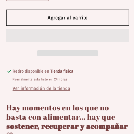
cantidad
cantidad
para
para
Disugual
Disugual
Agregar al carrito
|
|
Recovery
Recovery
-
-
Conejo
Conejo
(85g)
(85g)
Retiro disponible en
Tienda fisica
Normalmente está listo en 24 horas
Ver información de la tienda
Hay momentos en los que no
basta con alimentar… hay que
sostener, recuperar y acompañar