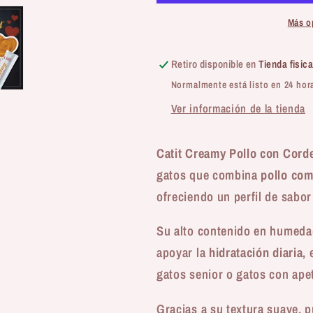
con
con
Cordero
Cordero
Más o
-
-
Snack
Snack
Retiro disponible en
Tienda fisic
cremoso
cremoso
Normalmente está listo en 24 hor
e
e
hidratante
hidratante
Ver información de la tienda
para
para
gatos
gatos
Catit Creamy Pollo con Cord
gatos que combina
pollo com
ofreciendo un perfil de sabor
Su alto contenido en humeda
apoyar la
hidratación diaria
,
gatos senior o gatos con ape
Gracias a su textura suave, 