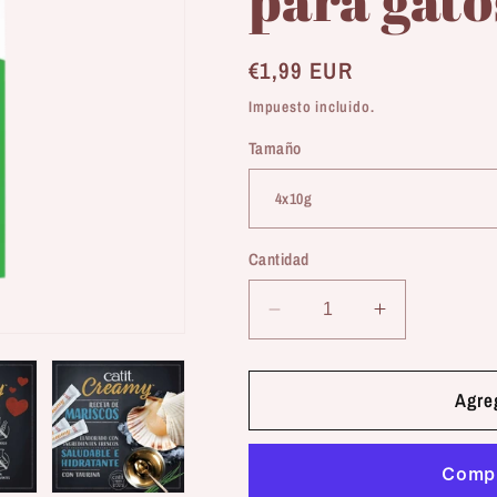
Precio
€1,99 EUR
habitual
Impuesto incluido.
Tamaño
Cantidad
Reducir
Aumentar
cantidad
cantidad
para
para
Catit
Catit
Agreg
|
|
Creamy
Creamy
Pollo
Pollo