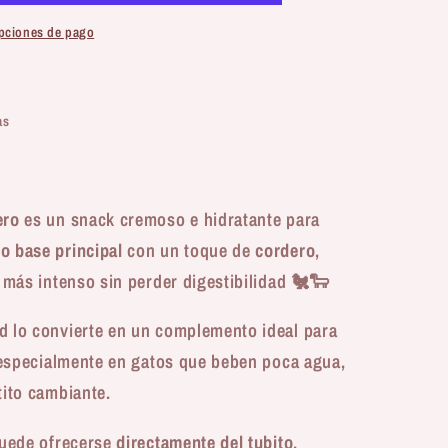
pciones de pago
a
as
ero
es un snack cremoso e hidratante para
o base principal
con un toque de
cordero
,
 más intenso sin perder digestibilidad 🐔🐑
d lo convierte en un complemento ideal para
 especialmente en gatos que beben poca agua,
tito cambiante.
puede ofrecerse
directamente del tubito
,