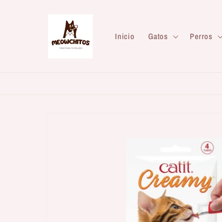
Ir
directamente
al contenido
Inicio
Gatos
Perros
Ir
directamente
a la
información
del producto