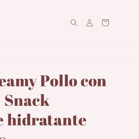
Iniciar
Carrito
sesión
reamy Pollo con
- Snack
e hidratante
s