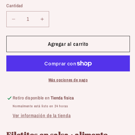
Cantidad
Reducir
Aumentar
cantidad
cantidad
para
para
Carnilove
Carnilove
Agregar al carrito
|
|
Pouch
Pouch
-
-
Trucha
Trucha
enriquecida
enriquecida
Más opciones de pago
con
con
Equinacea
Equinacea
Retiro disponible en
Tienda fisica
(85g)
(85g)
Normalmente está listo en 24 horas
Ver información de la tienda
Filetitos en salsa · alimento