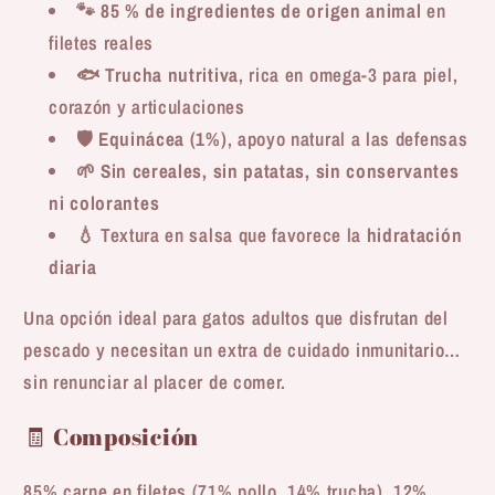
🐾
85 % de ingredientes de origen animal
en
filetes reales
🐟
Trucha nutritiva
, rica en omega-3 para piel,
corazón y articulaciones
🛡️
Equinácea (1%)
, apoyo natural a las defensas
🌱
Sin cereales, sin patatas, sin conservantes
ni colorantes
💧 Textura en salsa que favorece la
hidratación
diaria
Una opción ideal para gatos adultos que disfrutan del
pescado y necesitan un extra de cuidado inmunitario…
sin renunciar al placer de comer.
🧾 Composición
85% carne en filetes (71% pollo, 14% trucha), 12%