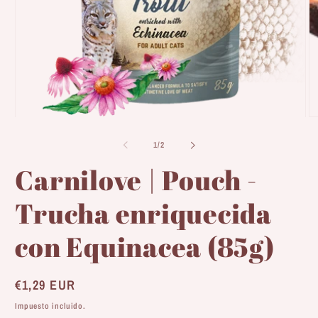
u
ve
m
Abrir
elemento
multimedia
de
1
/
2
1
en
Carnilove | Pouch -
una
ventana
modal
Trucha enriquecida
con Equinacea (85g)
Precio
€1,29 EUR
habitual
Impuesto incluido.